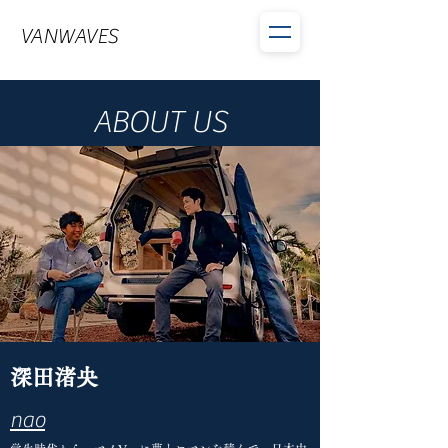
VANWAVES
ABOUT US
深田渚央
nao