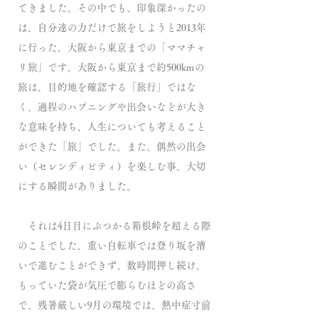
てきました。その中でも、印象深かったの
は、自分達の力だけで旅をしようと2013年
に行った、大阪から東京までの「ママチャ
リ旅」です。大阪から東京まで約500kmの
旅は、目的地を確認する「旅行」ではな
く、過程のハプニングや出会いなどが大き
な意味を持ち、人生についても考えること
ができた「旅」でした。また、偶然の出会
い（セレンディピティ）を楽しむ事、大切
にする瞬間がありました。
それは4日目にぶつかる箱根峠を超える際
のことでした。重い自転車では登り坂を漕
いで進むことができず、数時間押し続け、
もっていた袋が気圧で膨らむほどの高さ
で、残暑厳しい9月の環境では、熱中症寸前