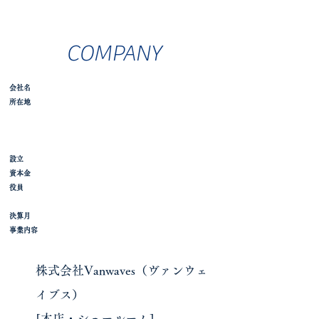
COMPANY
会社名
所在地
設立
資本金
役員
決算月
事業内容
株式会社Vanwaves（ヴァンウェ
イブス）
[本店・ショールーム]