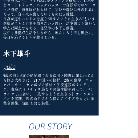
学生時代から、マイVanに夢とロマンを積んで、日本中
をロードトリップ。バックパッカーや自転車でのヨーロ
ッパ周遊、海外駐在員も経て、学びや遊びは外の世界に
あって、自ら生み出していくものだと確信。
自身が道中ハンドルを握り“旅するように生きる”という
選択ができる世界を創りたいと思い、幼少期より旅から
学んだ同志でもある、従兄弟の木下と創業。
現在も多拠点生活をしながら、新たに人と街と出会い、
毎日を旅する日々を続けている。
木下雄斗
yuto
5歳の時に6歳の従兄弟である深田と隣町に旅に出てか
ら旅が大好きに。21カ国への旅行、2度の留学、バッ
クパッカー、カンボジア植林・学校建設ボランティ
ア、東海道ママチャリ旅などの旅体験を通して、バン
ライフと出会い、「旅するように生きる」ライフスタ
イルを実践。旅の面白さから得たアイデアをもとに事
業企画後、深田と共に起業。
OUR STORY