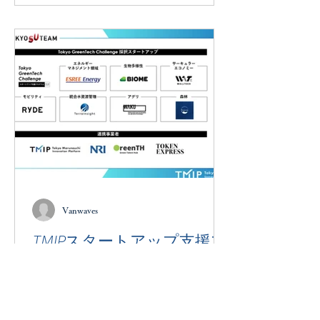
保土ヶ谷区に暮らし体感施設「SK
Labo」を2026年4月1日にオープンし
ました。 サウナ室単体を展示する従来
のショールームとは異なり、SK Labo
はキッチン・リビング・浴室・デッキ
までを含む生活空間全体をひとつの流
れとして設計。「サウナのある暮ら
し」を動線ごと体感できる、業界でも
類を見ない施設です。見学は無料・予
約制（公式LINEより受付）。
https://prtimes.jp/main/html/rd/p/0000
00041.000080106.html
Vanwaves
TMIPスタートアップ支援プ
ログラム「Tokyo GreenTech
Challenge」に採択頂きまし
た。
私たちは、日本の森林資源が持つ価値