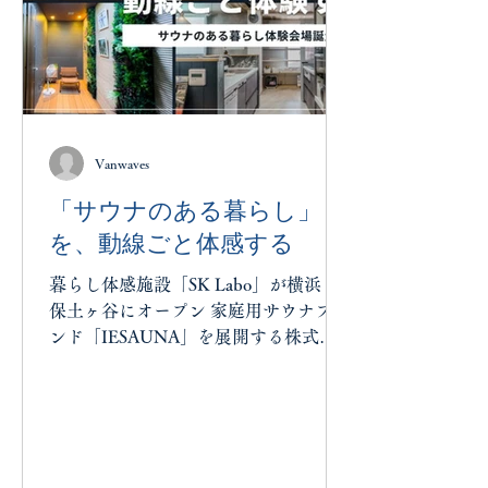
Vanwaves
「サウナのある暮らし」
を、動線ごと体感する
暮らし体感施設「SK Labo」が横浜・
保土ヶ谷にオープン 家庭用サウナブラ
ンド「IESAUNA」を展開する株式会
社Vanwaves（本社：千葉県船橋市、代
表取締役：深田 渚央）は、販売パート
ナーである株式会社エスケー住建（本
社：埼玉県川口市、代表取締役社長：
田村 清治）と協業し、神奈川県横浜市