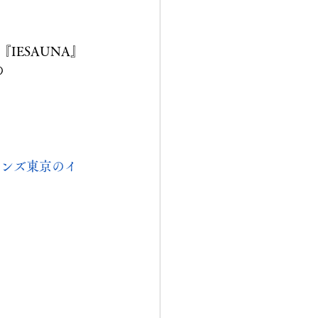
IESAUNA』
の
メンズ東京のイ