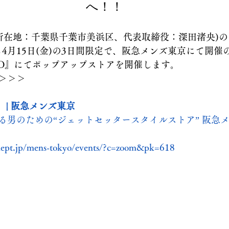
へ！！
es(所在地：千葉県千葉市美浜区、代表取締役：深田渚央)の『
から4月15日(金)の3日間限定で、阪急メンズ東京にて開催
XPO』にてポップアップストアを開催します。
＞＞＞
 | 阪急メンズ東京
る男のための“ジェットセッタースタイルストア” 阪急
dept.jp/mens-tokyo/events/?c=zoom&pk=618