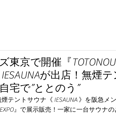
ズ東京で開催『TOTONOU
にIESAUNAが出店！無煙
自宅で”ととのう”
煙テントサウナ《 IESAUNA 》を阪急メ
OU EXPO』で展示販売！一家に一台サウナ