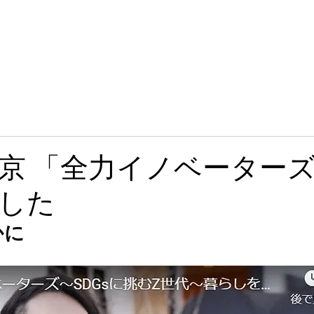
京 「全力イノベーター
した
かに