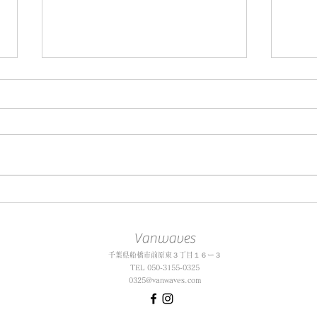
TMIPスタートアップ支援プロ
【日
グラム「Tokyo GreenTech
スト
Challenge」に採択頂きまし
Vanwaves
た。
千葉県​船橋市前原東３丁目１６ー３
TEL 050-3155-0325
0325@vanwaves.com