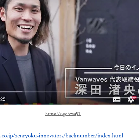
https://x.gd/ewa9T
.co.jp/zenryoku-innovators/backnumber/index.html