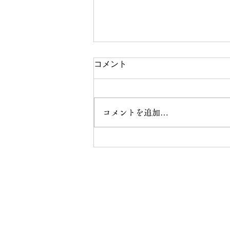
コメント
コメントを追加…
「サウナのある暮らし」を、
動線ごと体感する