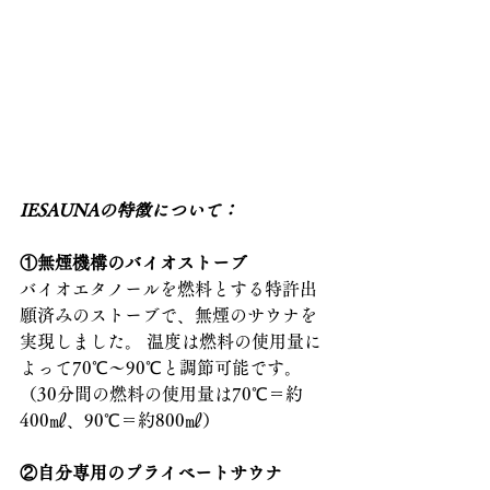
IESAUNAの特徴について： 
①無煙機構のバイオストーブ 
バイオエタノールを燃料とする特許出
願済みのストーブで、無煙のサウナを
実現しました。 温度は燃料の使用量に
よって70℃～90℃と調節可能です。
（30分間の燃料の使用量は70℃＝約
400㎖、90℃＝約800㎖）    
②自分専用のプライベートサウナ  