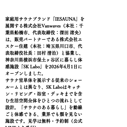
家庭用サウナブランド「IESAUNA」を
展開する株式会社Vanwaves（本社：千
葉県船橋市、代表取締役：深田 渚央）
は、販売パートナーである株式会社エ
スケー住建（本社：埼玉県川口市、代
表取締役社長：田村 清治）と協業し、
神奈川県横浜市保土ヶ谷区に暮らし体
感施設「SK Labo」を2026年4月1日に
オープンしました。
サウナ室単体を展示する従来のショー
ルームとは異なり、SK Laboはキッチ
ン・リビング・浴室・デッキまでを含
む生活空間全体をひとつの流れとして
設計。「サウナのある暮らし」を動線
ごと体感できる、業界でも類を見ない
施設です。見学は無料・予約制（公式